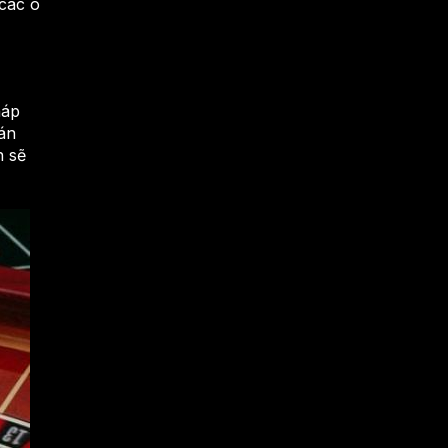
 các ô
háp
ván
n sẽ