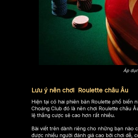
Áp dụn
Lưu ý nên chơi Roulette châu Âu
Hiện tại có hai phiên bản Roulette phổ biến 
Choáng Club đó là nên chơi Roulette châu Âu
lệ thắng cược sẽ cao hơn rất nhiều.
Bài viết trên dành riêng cho những bạn nào 
được nhiều người đánh giá cao bởi chơi dễ, c