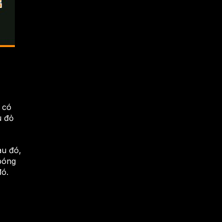
 có
u đỏ
au đó,
bóng
đó.