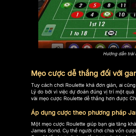
Hướng dẫn trải
Mẹo cược dễ thắng đối với gam
Tuy cách chơi Roulette khá đơn giản, ai cũn
Lý do bởi vì việc dự đoán đúng vị trí một qu
vài mẹo cược Roulette dễ thắng hơn được Ch
Áp dụng cược theo phương pháp J
Một mẹo cược Roulette giúp bạn gia tăng kh
James Bond. Cụ thể người chơi chia vốn cược