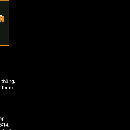
 thắng.
o thêm
áp
5:14.