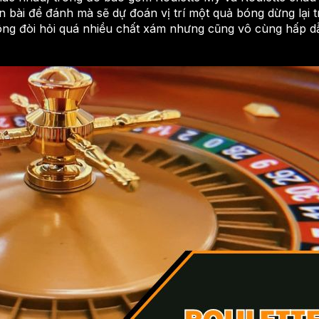
bài để đánh mà sẽ dự đoán vị trí một quả bóng dừng lại t
ông đòi hỏi quá nhiều chất xám nhưng cũng vô cùng hấp d