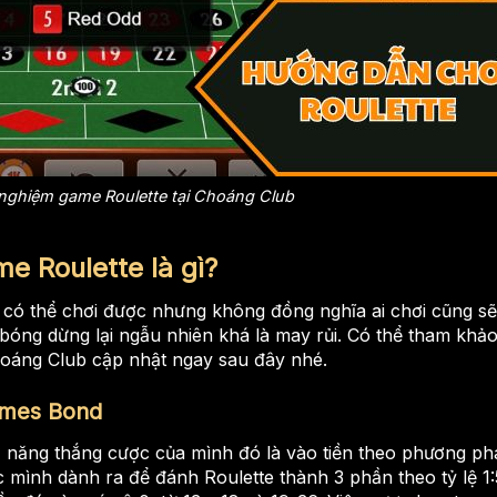
 nghiệm game Roulette tại Choáng Club
e Roulette là gì?
g có thể chơi được nhưng không đồng nghĩa ai chơi cũng sẽ
ả bóng dừng lại ngẫu nhiên khá là may rủi. Có thể tham khả
oáng Club cập nhật ngay sau đây nhé.
ames Bond
ả năng thắng cược của mình đó là vào tiền theo phương ph
 mình dành ra để đánh Roulette thành 3 phần theo tỷ lệ 1: