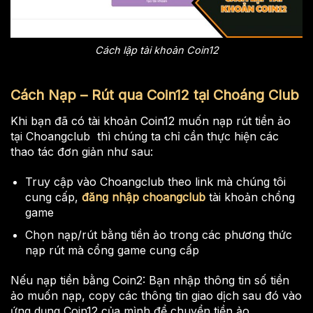
Cách lập tài khoản Coin12
Cách Nạp – Rút qua Coin12 tại Choáng Club
Khi bạn đã có tài khoản Coin12 muốn nạp rút tiền ảo
tại Choangclub thì chúng ta chỉ cần thực hiện các
thao tác đơn giản như sau:
Truy cập vào Choangclub theo link mà chúng tôi
cung cấp,
đăng nhập choangclub
tài khoản chổng
game
Chọn nạp/rút bằng tiền ảo trong các phương thức
nạp rút mà cổng game cung cấp
Nếu nạp tiền bằng Coin2: Bạn nhập thông tin số tiền
ảo muốn nạp, copy các thông tin giao dịch sau đó vào
ứng dụng Coin12 của mình để chuyển tiền ảo.