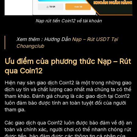
Nạp rút tiền Coin12 về tài khoản
Xem thêm : Hướng Dẫn
Nạp – Rút USDT Tại
Choangclub
Ưu điểm của phương thức Nạp – Rút
qua Coin12
Hiện nay sàn giao dịch Coin12 là một trong những giao
dịch uy tín và chất lượng cao nhất mà chúng ta có thể
tham khảo. Đánh giá chung là các giao dịch tại Coin12
luôn đảm bảo được tính an toàn tuyệt đối của người
tham gia.
Các giao dịch qua Coin12 luôn được bảo đảm về độ an
toàn và chính xác, người chơi có thể nhanh chóng rút
được tiền, bảo đảm được các thông tin cá nhân của