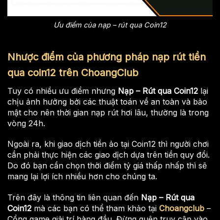
Ưu điểm của nạp – rút qua Coin12
Nhược điểm của phương pháp nạp rút tiền
qua coin12 trên ChoangClub
Tuy có nhiều ưu điểm nhưng
Nạp – Rút qua Coin12
lại
chịu ảnh hưởng bởi các thuật toán về an toàn và bảo
mật cho nên thời gian nạp rút hơi lâu, thường là trong
vòng 24h.
Ngoài ra, khi giao dịch tiền ảo tại Coin12 thì người chơi
cần phải thực hiện các giao dịch dựa trên tiền quy đổi.
Do đó bạn cần chọn thời điểm tỷ giá thấp nhấp thì sẽ
mang lại lợi ích nhiều hơn cho chúng ta.
Trên đây là thông tin liên quan đến
Nạp – Rút qua
Coin12
mà các bạn có thể tham khảo tại
Choangclub
–
Cổng game giải trí hàng đầu. Đừng quên truy cập vào