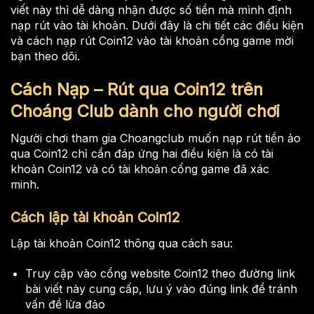
viết này thì dễ dàng nhận được số tiền mà mình định
nạp rút vào tài khoản. Dưới đây là chi tiết các điều kiện
và cách nạp rút Coin12 vào tài khoản cổng game mời
bạn theo dõi.
Cách Nạp – Rút qua Coin12 trên
Choáng Club dành cho người chơi
Người chơi tham gia Choangclub muốn nạp rút tiền ảo
qua Coin12 chỉ cần đáp ứng hai điều kiện là có tài
khoản Coin12 và có tài khoản cổng game đã xác
minh.
Cách lập tài khoản Coin12
Lập tài khoản Coin12 thông qua cách sau:
Truy cập vào cổng website Coin12 theo đường link
bài viết này cung cấp, lưu ý vào đúng link để tránh
vấn đề lừa đảo